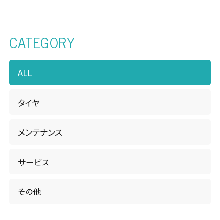
松本店・カーケアセンター
CATEGORY
南長野店
諏訪店
ALL
WEBチラシ
タイヤ
お知らせ・キャンペーン
メンテナンス
FAQ
サービス
ピットニュース
その他
お問い合わせ
サイトマップ