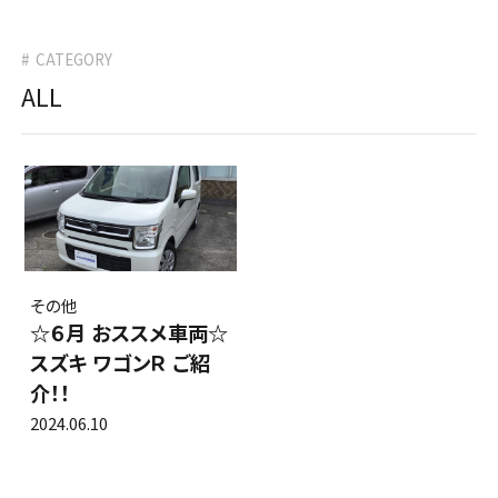
タイヤ交換・販売
0120-564634
車検
CATEGORY
タイヤ預かりサービス
0266-56-4634
その他
ALL
ボデーリペア
カーメンテナンス
ロードサービス
リフレッシュサービス
プレミアムメンテナンス
セーフティーサービス
その他
☆６月 おススメ車両☆
カーラッピング
スズキ ワゴンＲ ご紹
介！！
カーショップALPICO
（新車・中古車販売）
2024.06.10
店舗案内