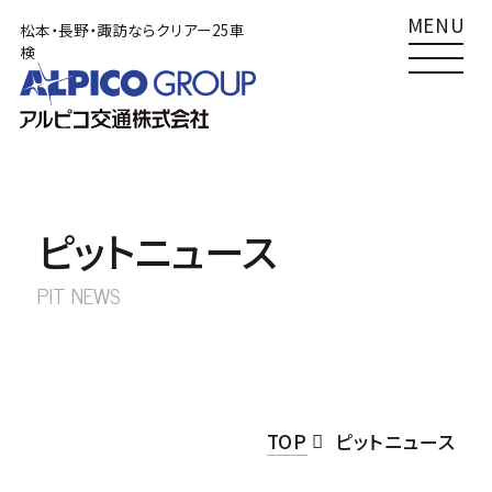
MENU
松本・長野・諏訪ならクリアー25車
検
TOP
松本店
クリアー25車検
Clear25車検
0120-492489
車検
サービス一覧
0263-58-3271
その他
ピットニュース
車検をご検討の方へ
南長野店
PIT NEWS
クリアー25車検
Clear25車検
あずかり車検
0120-492410
車検
外車車検
026-284-6661
その他
TOP
ピットニュース
その他サービス
諏訪店
クリアー25車検