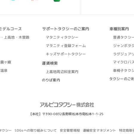
モデルコース
サポートタクシーのご案内
車種別案内
野・上高地・木曽路
マタニティタクシー
普通タクシ
マタニティ登録フォーム
ジャンボタ
キッズサポートタクシー
ラグジュア
・霧ヶ峰
マイクロバ
運賃検索
津温泉
車椅子タク
上高地周辺料金案内
タクシーのご
のりば案内
【本社】〒390-0832長野県松本市南松本1-1-25
タクシー
SDGsへの取り組みについて
安全管理規程
運輸安全マネジメント
特定商取