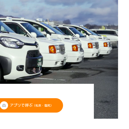
アプリで呼ぶ
（松本・塩尻）