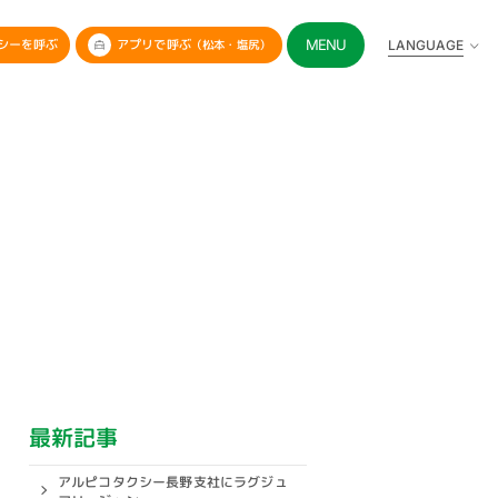
MENU
アプリで呼ぶ
シーを呼ぶ
LANGUAGE
（松本・塩尻）
最新記事
アルピコタクシー長野支社にラグジュ