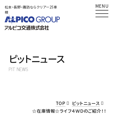
MENU
松本・長野・諏訪ならクリアー25車
検
TOP
松本店
クリアー25車検
Clear25車検
0120-492489
車検
サービス一覧
0263-58-3271
その他
ピットニュース
車検をご検討の方へ
南長野店
PIT NEWS
クリアー25車検
Clear25車検
あずかり車検
0120-492410
車検
外車車検
026-284-6661
その他
TOP
ピットニュース
その他サービス
☆在庫情報☆ライフ４ＷＤのご紹介！！
諏訪店
クリアー25車検