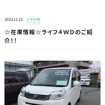
タイヤ交換・販売
0120-564634
車検
タイヤ預かりサービス
0266-56-4634
その他
2022.11.10
その他
ボデーリペア
カーメンテナンス
☆在庫情報☆ライフ４ＷＤのご紹
ロードサービス
介！！
リフレッシュサービス
プレミアムメンテナンス
セーフティーサービス
カーラッピング
カーショップALPICO
（新車・中古車販売）
店舗案内