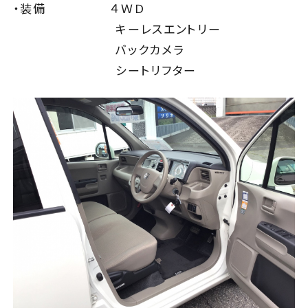
・装備 ４ＷＤ
個人情報保護方針
会社概要
キーレスエントリー
Clear25車検
採用情報
バックカメラ
（全国版）
シートリフター