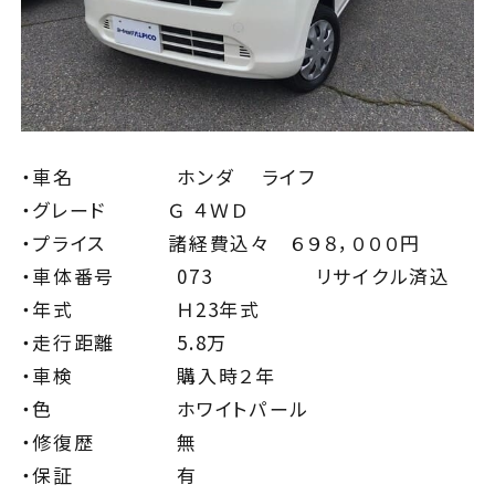
松本店・カーケアセンター
南長野店
諏訪店
・車名 ホンダ ライフ
WEBチラシ
・グレード Ｇ ４ＷＤ
・プライス 諸経費込々 ６９８，０００円
お知らせ・キャンペーン
・車体番号 073 リサイクル済込
・年式 Ｈ23年式
FAQ
・走行距離 5.8万
・車検 購入時２年
ピットニュース
・色 ホワイトパール
・修復歴 無
お問い合わせ
サイトマップ
・保証 有