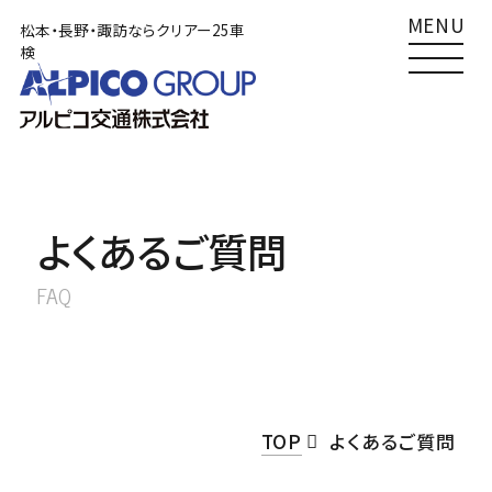
MENU
松本・長野・諏訪ならクリアー25車
検
TOP
松本店
クリアー25車検
Clear25車検
0120-492489
車検
サービス一覧
0263-58-3271
その他
よくあるご質問
車検をご検討の方へ
南長野店
FAQ
クリアー25車検
Clear25車検
あずかり車検
0120-492410
車検
外車車検
026-284-6661
その他
TOP
よくあるご質問
その他サービス
諏訪店
クリアー25車検