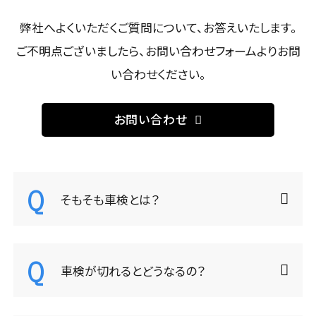
タイヤ交換・販売
0120-564634
弊社へよくいただくご質問について、お答えいたします。
車検
タイヤ預かりサービス
ご不明点ございましたら、お問い合わせフォームよりお問
0266-56-4634
その他
ボデーリペア
い合わせください。
カーメンテナンス
ロードサービス
お問い合わせ
リフレッシュサービス
プレミアムメンテナンス
セーフティーサービス
そもそも車検とは？
カーラッピング
カーショップALPICO
（新車・中古車販売）
車検が切れるとどうなるの？
店舗案内