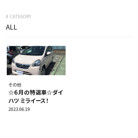
タイヤ交換・販売
0120-564634
車検
CATEGORY
タイヤ預かりサービス
0266-56-4634
その他
ALL
ボデーリペア
カーメンテナンス
ロードサービス
リフレッシュサービス
プレミアムメンテナンス
セーフティーサービス
その他
☆６月の特選車☆ダイ
カーラッピング
ハツ ミライース！
カーショップALPICO
2023.06.19
（新車・中古車販売）
店舗案内