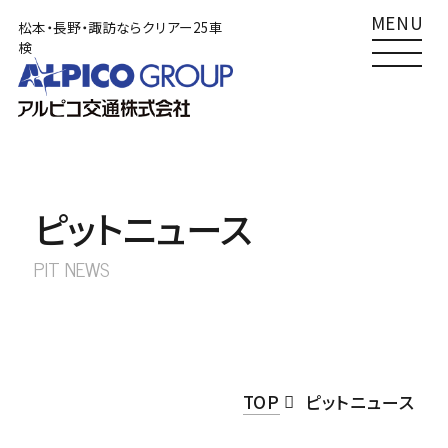
MENU
松本・長野・諏訪ならクリアー25車
検
TOP
松本店
クリアー25車検
Clear25車検
0120-492489
車検
サービス一覧
0263-58-3271
その他
ピットニュース
車検をご検討の方へ
南長野店
PIT NEWS
クリアー25車検
Clear25車検
あずかり車検
0120-492410
車検
外車車検
026-284-6661
その他
TOP
ピットニュース
その他サービス
諏訪店
クリアー25車検