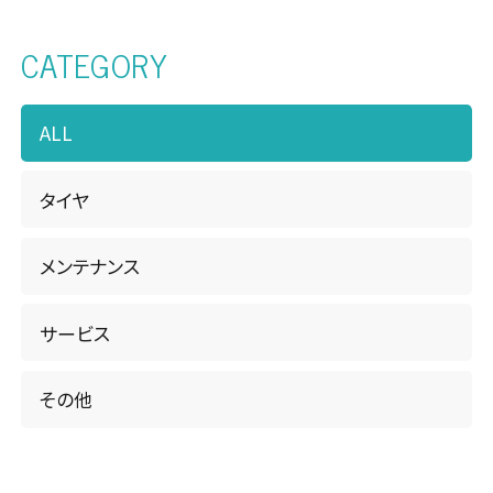
CATEGORY
松本店・カーケアセンター
南長野店
ALL
諏訪店
タイヤ
WEBチラシ
お知らせ・キャンペーン
メンテナンス
FAQ
サービス
ピットニュース
その他
お問い合わせ
サイトマップ