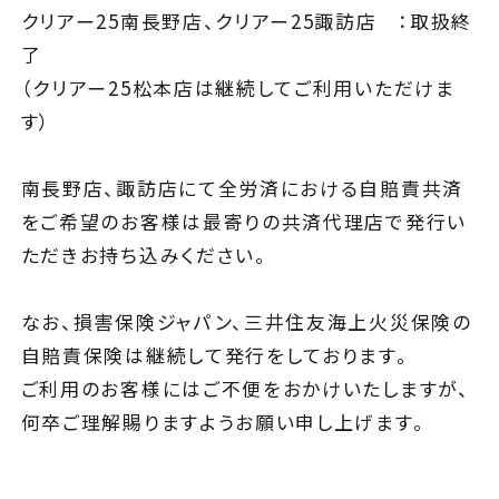
クリアー25南長野店、クリアー25諏訪店 ：取扱終
了
松本店・カーケアセンター
（クリアー25松本店は継続してご利用いただけま
南長野店
す）
諏訪店
南長野店、諏訪店にて全労済における自賠責共済
WEBチラシ
をご希望のお客様は最寄りの共済代理店で発行い
ただきお持ち込みください。
お知らせ・キャンペーン
なお、損害保険ジャパン、三井住友海上火災保険の
FAQ
自賠責保険は継続して発行をしております。
ピットニュース
ご利用のお客様にはご不便をおかけいたしますが、
何卒ご理解賜りますようお願い申し上げます。
お問い合わせ
サイトマップ