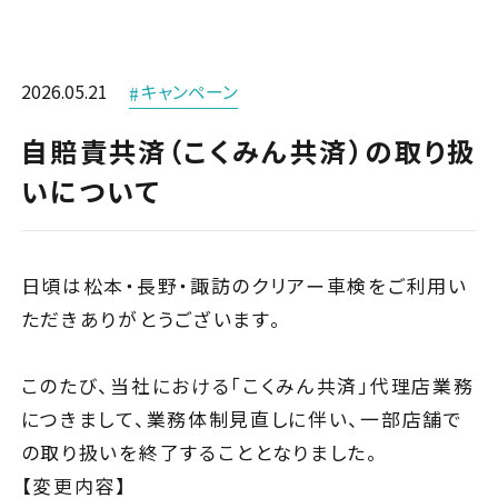
タイヤ交換・販売
0120-564634
車検
タイヤ預かりサービス
0266-56-4634
その他
2026.05.21
キャンペーン
ボデーリペア
カーメンテナンス
自賠責共済（こくみん共済）の取り扱
ロードサービス
いについて
リフレッシュサービス
プレミアムメンテナンス
日頃は松本・長野・諏訪のクリアー車検をご利用い
セーフティーサービス
ただきありがとうございます。
カーラッピング
このたび、当社における「こくみん共済」代理店業務
カーショップALPICO
につきまして、業務体制見直しに伴い、一部店舗で
（新車・中古車販売）
の取り扱いを終了することとなりました。
【変更内容】
店舗案内