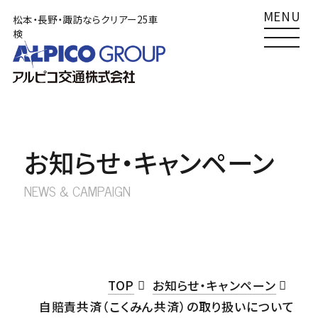
MENU
松本・長野・諏訪ならクリアー25車
検
TOP
松本店
クリアー25車検
Clear25車検
0120-492489
車検
サービス一覧
0263-58-3271
その他
お知らせ・キャンペーン
車検をご検討の方へ
南長野店
NEWS & CAMPAIGN
クリアー25車検
Clear25車検
あずかり車検
0120-492410
車検
外車車検
026-284-6661
その他
TOP
お知らせ・キャンペーン
その他サービス
自賠責共済（こくみん共済）の取り扱いについて
諏訪店
クリアー25車検