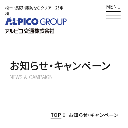
MENU
松本・長野・諏訪ならクリアー25車
検
TOP
松本店
クリアー25車検
Clear25車検
0120-492489
車検
サービス一覧
0263-58-3271
その他
お知らせ・キャンペーン
車検をご検討の方へ
南長野店
NEWS & CAMPAIGN
クリアー25車検
Clear25車検
あずかり車検
0120-492410
車検
外車車検
026-284-6661
その他
TOP
お知らせ・キャンペーン
その他サービス
諏訪店
クリアー25車検