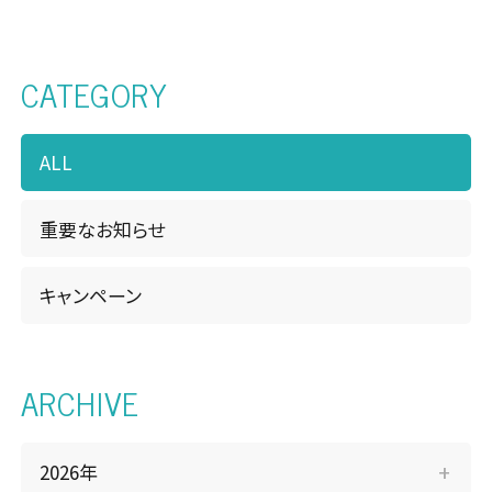
松本店・カーケアセンター
CATEGORY
南長野店
諏訪店
ALL
WEBチラシ
重要なお知らせ
お知らせ・キャンペーン
キャンペーン
FAQ
ピットニュース
ARCHIVE
お問い合わせ
サイトマップ
2026年