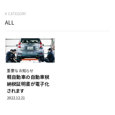
タイヤ交換・販売
0120-564634
車検
CATEGORY
タイヤ預かりサービス
0266-56-4634
その他
ALL
ボデーリペア
カーメンテナンス
ロードサービス
リフレッシュサービス
プレミアムメンテナンス
セーフティーサービス
重要なお知らせ
軽自動車の自動車税
カーラッピング
納税証明書が電子化
されます
カーショップALPICO
（新車・中古車販売）
2022.12.21
店舗案内