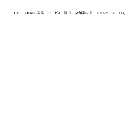
TOP
Clear25車検
サービス一覧
店舗案内
キャンペーン
FAQ
5車検
一覧
検討の方へ
その他サービス
検
タイヤ交換・販売
タイヤ
検
ボデーリペア
カーメ
ロードサービス
リフレ