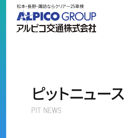
松本・長野・諏訪ならクリアー25車検
TOP
Clear2
サービス
ピットニュース
車検をご
PIT NEWS
Clear25車
あずかり車
外車車検