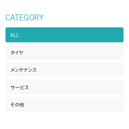
CATEGORY
松本店・カーケアセンター
南長野店
ALL
諏訪店
タイヤ
WEBチラシ
お知らせ・キャンペーン
メンテナンス
FAQ
サービス
ピットニュース
その他
お問い合わせ
サイトマップ