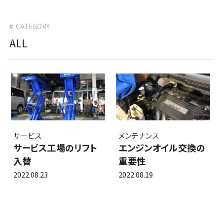
タイヤ交換・販売
0120-564634
車検
CATEGORY
タイヤ預かりサービス
0266-56-4634
その他
ALL
ボデーリペア
カーメンテナンス
ロードサービス
リフレッシュサービス
プレミアムメンテナンス
セーフティーサービス
サービス
メンテナンス
サービス工場のリフト
エンジンオイル交換の
カーラッピング
入替
重要性
カーショップALPICO
2022.08.23
2022.08.19
（新車・中古車販売）
店舗案内