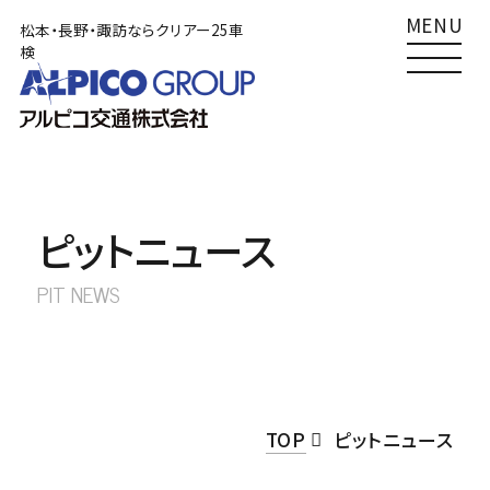
MENU
松本・長野・諏訪ならクリアー25車
検
TOP
松本店
クリアー25車検
Clear25車検
0120-492489
車検
サービス一覧
0263-58-3271
その他
ピットニュース
車検をご検討の方へ
南長野店
PIT NEWS
クリアー25車検
Clear25車検
あずかり車検
0120-492410
車検
外車車検
026-284-6661
その他
TOP
ピットニュース
その他サービス
諏訪店
クリアー25車検