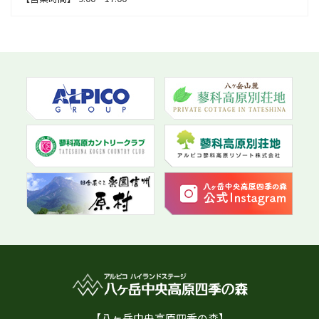
【八ヶ岳中央高原四季の森】