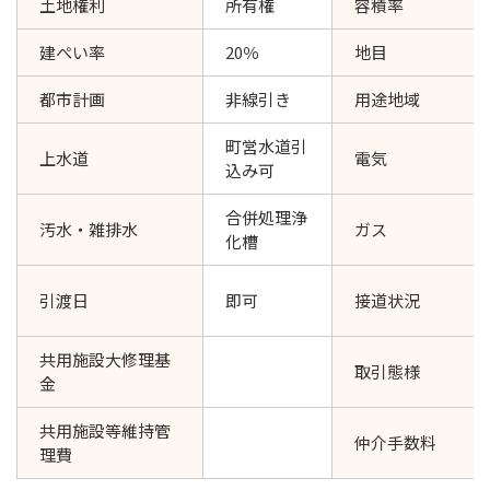
土地権利
所有権
容積率
建ぺい率
20％
地目
都市計画
非線引き
用途地域
町営水道引
上水道
電気
込み可
合併処理浄
汚水・雑排水
ガス
化槽
引渡日
即可
接道状況
共用施設大修理基
取引態様
金
共用施設等維持管
仲介手数料
理費