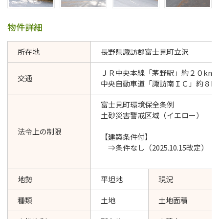
物件詳細
所在地
長野県諏訪郡富士見町立沢
ＪＲ中央本線「茅野駅」約２０km
交通
中央自動車道「諏訪南ＩＣ」約８k
富士見町環境保全条例
土砂災害警戒区域（イエロー）
法令上の制限
【建築条件付】
⇒条件なし（2025.10.15改定）
地勢
平坦地
現況
種類
土地
土地面積