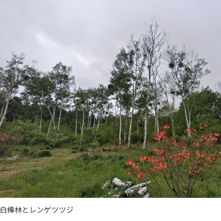
白樺林とレンゲツツジ