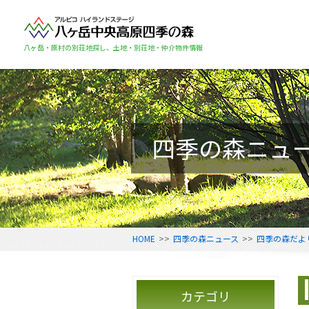
八ヶ岳・原村の別荘地探し、土地・別荘地・仲介物件情報
四季の森ニュ
HOME
>>
四季の森ニュース
>>
四季の森だよ
カテゴリ