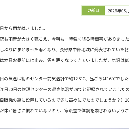
更新日
2026年05
日から雨が続きました。
夜も雨音が大きく聴こえ、今朝も一時強く降る時間帯がありまし
しぶりにまとまった雨となり、長野県中部地域に発表されていた乾
は本日お昼前には止み、雲も薄くなってきていましたが、気温は低
日の気温は朝のセンター前気温計で約12.5℃、昼ごろは16℃でし
昨日20日の管理センターの最高気温が29℃と記録されていました
自販機の裏に設置しているので少し高めにでたのでしょうか？）
だ体が暑さに慣れていないのと、寒暖差で体調を崩されないよう