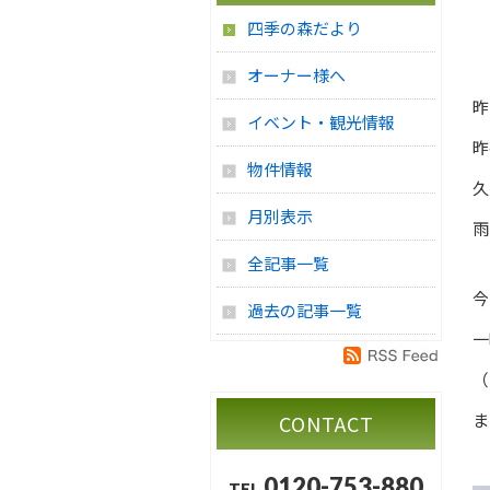
四季の森だより
オーナー様へ
昨
イベント・観光情報
昨
物件情報
久
月別表示
雨
全記事一覧
今
過去の記事一覧
一
（
ま
CONTACT
0120-753-880
TEL.