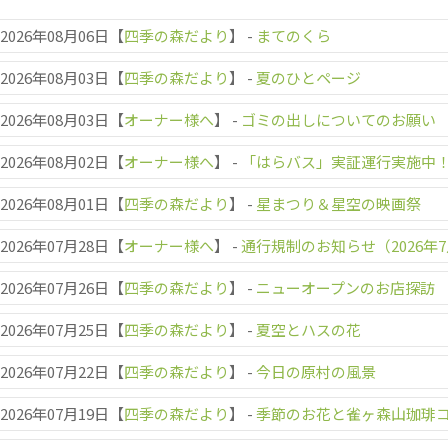
2026年08月06日【
四季の森だより
】
-
まてのくら
2026年08月03日【
四季の森だより
】
-
夏のひとページ
2026年08月03日【
オーナー様へ
】
-
ゴミの出しについてのお願い
2026年08月02日【
オーナー様へ
】
-
「はらバス」実証運行実施中
2026年08月01日【
四季の森だより
】
-
星まつり＆星空の映画祭
2026年07月28日【
オーナー様へ
】
-
通行規制のお知らせ（2026年7
2026年07月26日【
四季の森だより
】
-
ニューオープンのお店探訪
2026年07月25日【
四季の森だより
】
-
夏空とハスの花
2026年07月22日【
四季の森だより
】
-
今日の原村の風景
2026年07月19日【
四季の森だより
】
-
季節のお花と雀ヶ森山珈琲