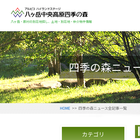
八ヶ岳・原村の別荘地探し、土地・別荘地・仲介物件情報
四季の森ニュ
HOME
>>
四季の森ニュース全記事一覧
カテゴリ