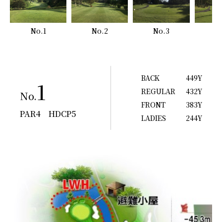
No.1
No.2
No.3
N
BACK
449Y
1
REGULAR
432Y
No.
FRONT
383Y
PAR4 HDCP5
LADIES
244Y