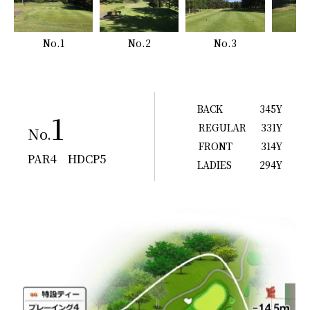
No.1
No.2
No.3
N
BACK
345Y
1
REGULAR
331Y
No.
FRONT
314Y
PAR4 HDCP5
LADIES
294Y