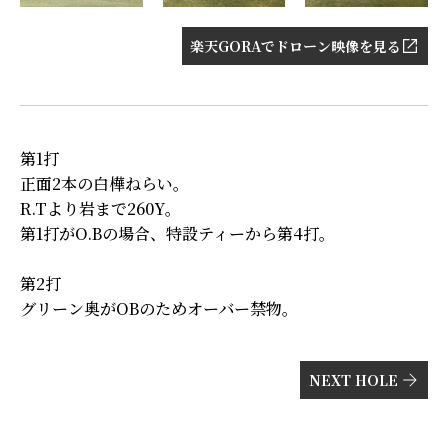
楽天GORAでドローン映像を見る
第1打
正面2本の白樺ねらい。
R.Tより岩まで260Y。
第1打がO.Bの場合、特設ティーから第4打。
第2打
グリーン奥がOBのためオーバー禁物。
NEXT HOLE