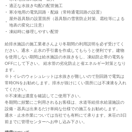
適正な水抜き勾配の配管施工
寒冷地用の電気回路・配線（常時通電回路の設置）
屋外器具類の設置箇所（器具類の雪害防止対策、霜柱等による
地表の変化に注意）
凍結時に修理しやすい配管
給排水施設の施工業者さんより冬期間の利用説明を必ず受けてく
ださい。通水・止水の手引書を作成してもらうと便利です。建物
を使用しない期間は給水施設の水抜きをし、凍結防止帯の電気を
OFFにして下さい。 給水管の劣化防止と省エネルギー対策となり
ます。
※トイレのウォシュレットは水抜きが難しいので別回路で電気は
常時ONをお勧めします。排水が抜けにくい箇所には不凍液を入れ
てください。
※不凍液は濃度を確認してご使用下さい。
冬期間に頻繁にご利用されるお客様は、水道等給排水給湯施設の
設備・器具は出来るだけ単純な仕様での施工をお勧めします。
通水・止水作業については当社でも有料にて承ります。来荘の3日
前までに管理センターへお申し込み下さい。