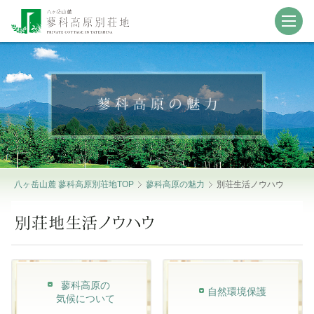
【北八ヶ岳・蓼科の別荘地探し、土地・別荘
地・仲介物件情報】
八ヶ岳山麓 蓼科高原別荘地TOP
蓼科高原の魅力
別荘生活ノウハウ
蓼科高原の
自然環境保護
気候について