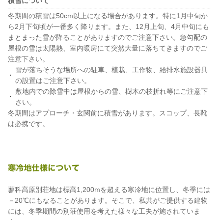
積雪について
冬期間の積雪は50cm以上になる場合があります。特に1月中旬か
ら2月下旬頃が一番多く降ります。また、12月上旬、4月中旬にも
まとまった雪が降ることがありますのでご注意下さい。急勾配の
屋根の雪は太陽熱、室内暖房にて突然大量に落ちてきますのでご
注意下さい。
雪が落ちそうな場所への駐車、植栽、工作物、給排水施設器具
の設置はご注意下さい。
敷地内での除雪中は屋根からの雪、樹木の枝折れ等にご注意下
さい。
冬期間はアプローチ・玄関前に積雪があります。スコップ、長靴
は必携です。
蓼科高原別荘地は標高1,200mを超える寒冷地に位置し、冬季には
－20℃にもなることがあります。そこで、私共がご提供する建物
には、冬季期間の別荘使用を考えた様々な工夫が施されていま