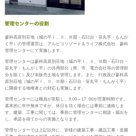
蓼科高原別荘地（城の平Ⅰ、Ⅱ、Ⅲ期・石臼台・笹丸平・もんが
く平）の管理運営は、アルピコリゾート＆ライフ株式会社 蓼科
管理センターにて実施します。
管理センターは蓼科高原別荘地（城の平Ⅰ、Ⅱ、Ⅲ期・石臼台・
笹丸平・もんがく平）の共用部分（県、市、電力会社等の管理部
分を除く）及び未販売土地を管理します。また、行政及び蓼科高
原別荘地（城の平Ⅰ、Ⅱ、Ⅲ期・石臼台・笹丸平・もんがく平）
に隣接する地権者との対応も実施します。
管理センターには職員が常駐し、9:00～17 :00が営業時間です。
基本的に年中無休ですが、休日を頂く場合には事前に連絡しま
す。建築、工事に関しては、事前に管理センターに相談・届出を
し、承諾を得てからの実施となります。
管理センターでは上記以外に、皆様の建築工事・建設工事・造園