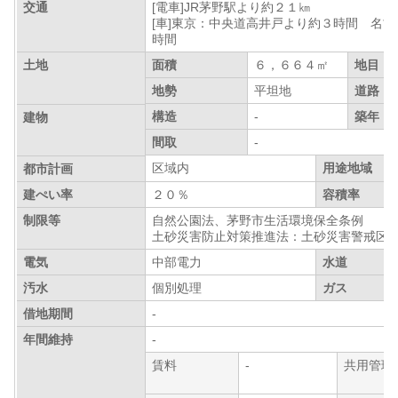
交通
[電車]JR茅野駅より約２１㎞
[車]東京：中央道高井戸より約３時間 名
時間
土地
面積
６，６６４㎡
地目
地勢
平坦地
道路
構造
-
築年
建物
間取
-
区域内
用途地域
都市計画
建ぺい率
２０％
容積率
制限等
自然公園法、茅野市生活環境保全条例
土砂災害防止対策推進法：土砂災害警戒区
電気
中部電力
水道
汚水
個別処理
ガス
借地期間
-
年間維持
-
賃料
-
共用管理