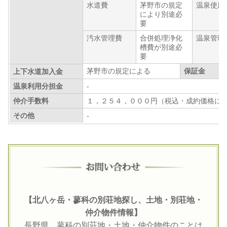
水道費
茅野市の規定
温泉使用
により別途必
要
汚水管理費
合併処理浄化
温泉管理
槽費が別途必
要
茅野市の規定による
保証金
上下水道加入金
温泉利用分担金
-
仲介手数料
１，２５４，０００円（税込・成約価格に
その他
-
【北八ヶ岳・蓼科の別荘地探し、土地・別荘地・
仲介物件情報】
長野県、蓼科の別荘地・土地・仲介物件のことは