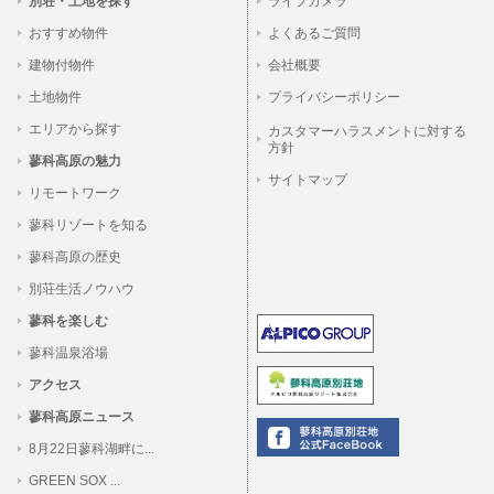
別荘・土地を探す
ライブカメラ
おすすめ物件
よくあるご質問
建物付物件
会社概要
土地物件
プライバシーポリシー
エリアから探す
カスタマーハラスメントに対する
方針
蓼科高原の魅力
サイトマップ
リモートワーク
蓼科リゾートを知る
蓼科高原の歴史
別荘生活ノウハウ
蓼科を楽しむ
蓼科温泉浴場
アクセス
蓼科高原ニュース
8月22日蓼科湖畔に...
GREEN SOX ...