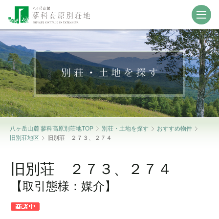
【北八ヶ岳・蓼科の別荘地探し、土地・別荘
地・仲介物件情報】
八ヶ岳山麓 蓼科高原別荘地TOP
別荘・土地を探す
おすすめ物件
旧別荘地区
旧別荘 ２７３、２７４
旧別荘 ２７３、２７４
【取引態様：媒介】