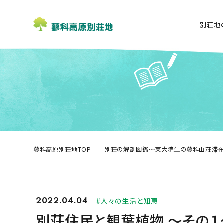
別荘地
蓼科高原別荘地TOP
別荘の解剖図鑑〜東大院生の蓼科山荘滞
2022.04.04
#人々の生活と知恵
別荘住民と観葉植物 〜その１