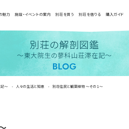
の魅力
施設・イベントの案内
別荘を買う
別荘を借りる
購入ガイド
別荘の解剖図鑑
〜東大院生の蓼科山荘滞在記〜
BLOG
在記〜
人々の生活と知恵
別荘住民と観葉植物 〜その１〜
〜