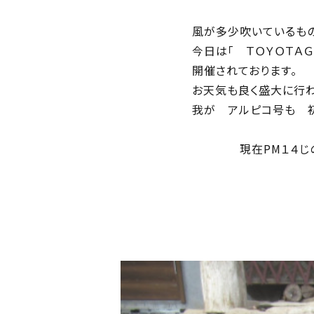
風が多少吹いているものの 青
今日は「 ＴＯＹＯＴＡＧＡＺＯＯＲac
開催されております。
お天気も良く盛大に行われて
我が アルピコ号も 初参加で
現在PM１４じの