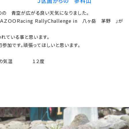
Ｊ区画からの 蓼科山
空が広がる良い天気になりました。
ing ＲallyＣhallenge in 八ヶ岳 茅野 」が
いる事と思います。
す。頑張ってほしいと思います。
気温 １２度