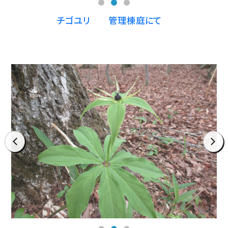
チゴユリ 管理棟庭にて
prev
next