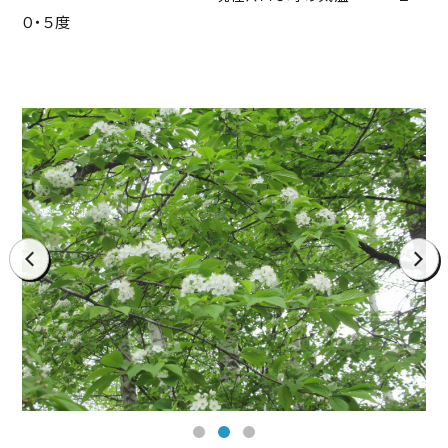
０・５度
prev
next