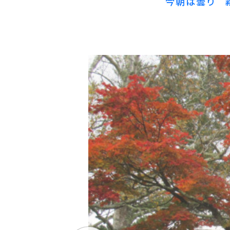
今朝は曇り 