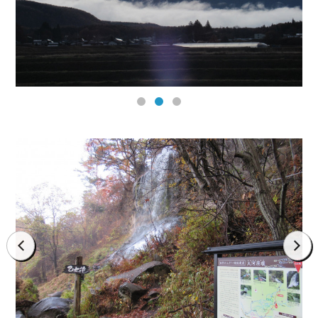
prev
next