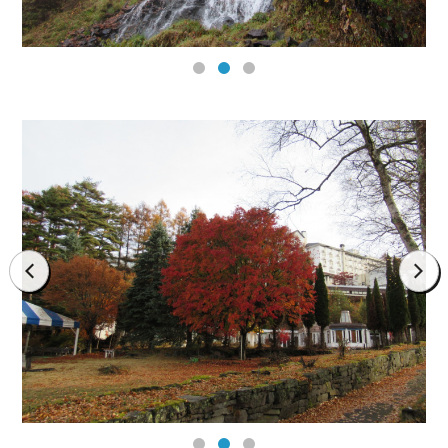
prev
next