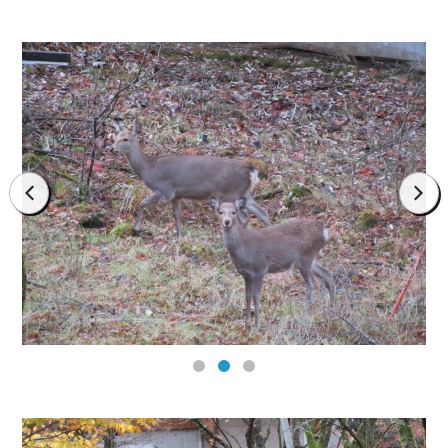
prev
next