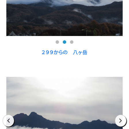
prev
next
２９９からの 八ヶ岳
prev
next