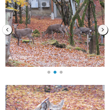
prev
next