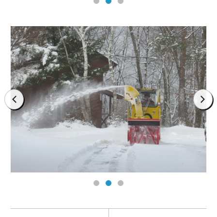
prev
next