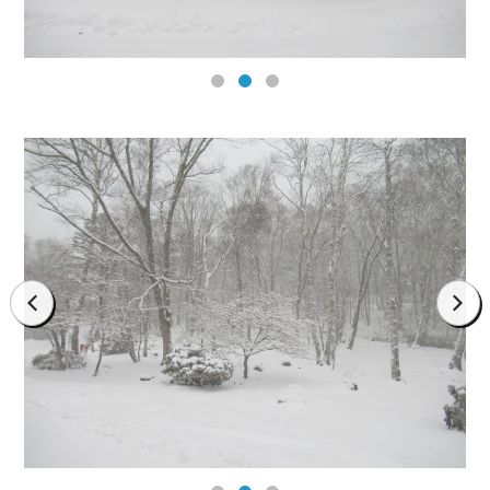
prev
next