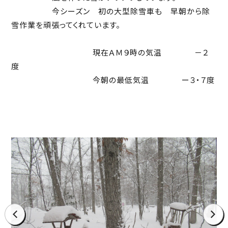
今シーズン 初の大型除雪車も 早朝から除
雪作業を頑張ってくれています。
現在ＡＭ９時の気温 －２
度
今朝の最低気温 ー３・７度