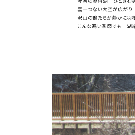
今朝の蓼科湖 ひときわ美し
雲一つない大空が広がり 湖面
沢山の鴨たちが静かに羽根を休め
こんな寒い季節でも 湖岸では 