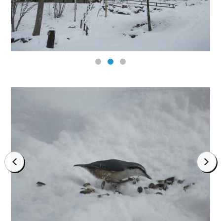
prev
next