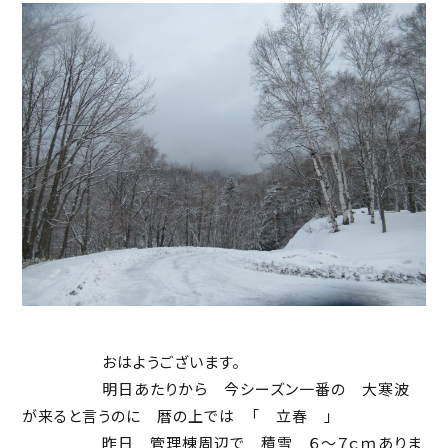
おはようございます。
明日あたりから 今シーズン一番の 大寒波
が来ると言うのに 暦の上では 「 立春 」
昨日 管理棟周辺で 積雪 ６～７ｃｍありま