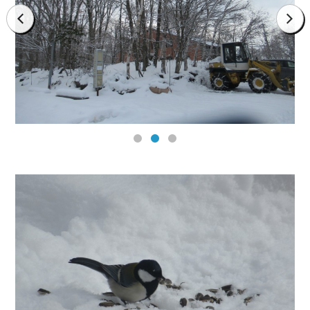
prev
next