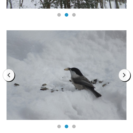
prev
next