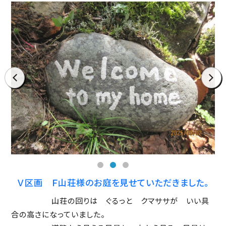
prev
next
Ｖ区画 Ｆ山荘様のお庭を見せていただきました。
山荘の回りは ぐるっと クマササが いい具
合の高さになっていました。