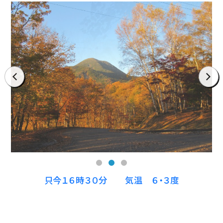
prev
next
只今１６時３０分 気温 ６・３度