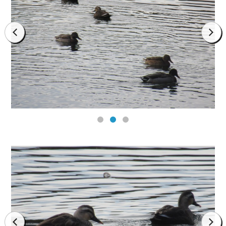
prev
next