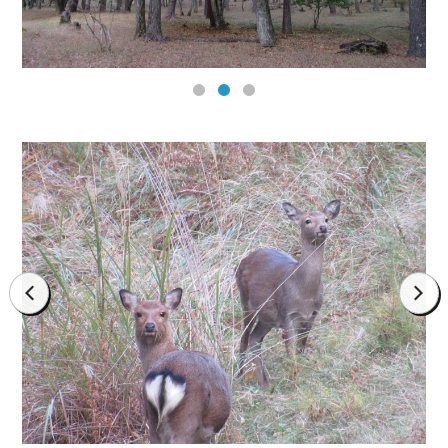
prev
next