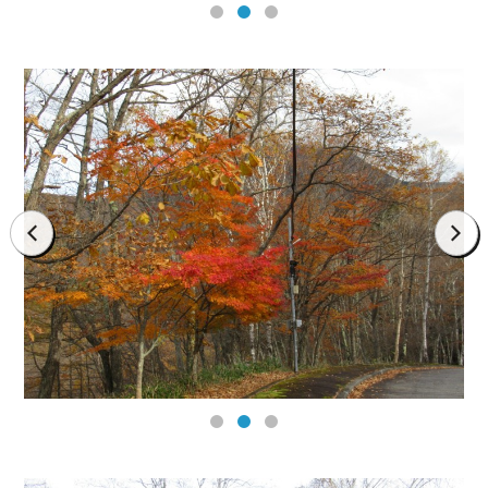
prev
next