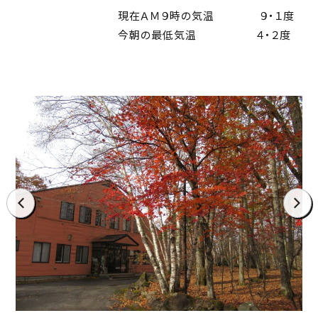
現在ＡＭ９時の気温 ９・１度
今朝の最低気温 ４・２度
prev
next