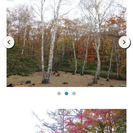
prev
next