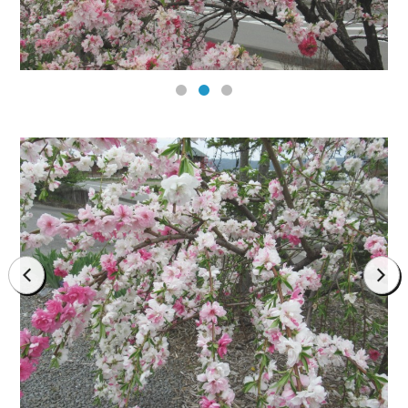
prev
next