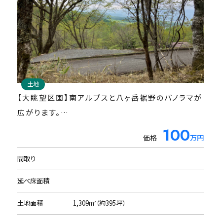
建物(中古物件)
土地
https://www.re-sort.jp/property/a-0574a
【大眺望区画】南アルプスと八ヶ岳裾野のパノラマが
中古物件をご希望のお客様は
広がります。
仲介協力会社
南傾斜、南接道の土地のため車路確保のための造成
600
100
価格
価格
万円
万円
株式会社リゾートメンテナンス様ページをご覧くだ
工事が必要となります。
さい。
間取り
間取り
3LDK
延べ床面積
延べ床面積
91.64m
（約27.7坪）
2
土地面積
土地面積
989m
1,309m
（約299.6坪）
（約395坪）
2
2