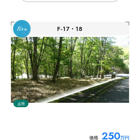
F-17・18
O-2
土地
土地
【大眺望区画】南アルプスと八ヶ岳裾野のパノラマが
広がります。
南傾斜、南接道の土地のため車路確保のための造成
250
100
価格
価格
万円
万円