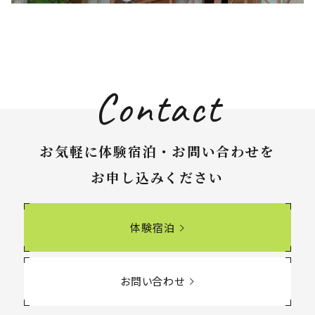
H-9
L-1
Contact
お気軽に体験宿泊・お問い合わせを
建物(中古物件)
お申し込みください
https://www.re-sort.jp/property/a-0574a
中古物件をご希望のお客様は
土地
体験宿泊
仲介協力会社
600
メイン道路沿いにある広葉樹に囲まれた西傾斜の土
価格
万円
株式会社リゾートメンテナンス様ページをご覧くだ
地です。
さい。
間取り
3LDK
90
お問い合わせ
価格
万円
延べ床面積
91.64m
（約27.7坪）
2