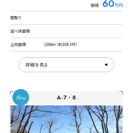
1000
60
価格
価格
万円
万円
株式会社リゾートメンテナンス様ページをご覧くだ
さい。
間取り
間取り
3LDK
延べ床面積
延べ床面積
137.87m
（約41.7坪）
2
土地面積
土地面積
1179m
1006m
（約357.2坪）
（約304.3坪）
2
2
詳細を見る
詳細を見る
A-7・8
L-9