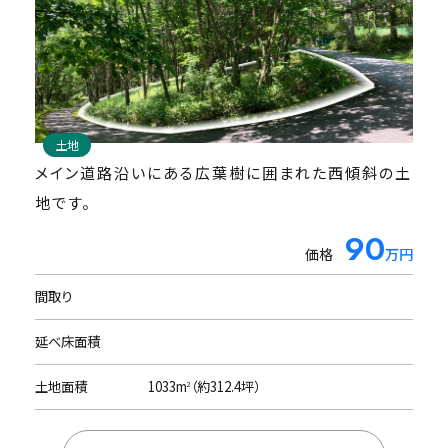
建物(中古物件)
土地
https://www.re-sort.jp/property/a-0536a
メイン道路沿いにある広葉樹に囲まれた西傾斜の土
中古物件をご希望のお客様は
地です。
仲介協力会社
750
90
価格
価格
万円
万円
株式会社リゾートメンテナンス様ページをご覧くだ
さい。
間取り
間取り
2LDK
延べ床面積
延べ床面積
114.26m
（約34.6坪）
2
土地面積
土地面積
1,045m
1033m
（約312.4坪）
（約316.7坪）
2
2