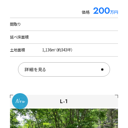
仲介協力会社
南アルプスを一望することができます。
600
200
価格
価格
万円
万円
株式会社リゾートメンテナンス様ページをご覧くだ
さい。
間取り
間取り
2LDK
延べ床面積
延べ床面積
62.27m
（約18.8坪）
2
土地面積
土地面積
1006m
1,136m
（約304.8坪）
（約343坪）
2
2
詳細を見る
詳細を見る
R-29
L-1