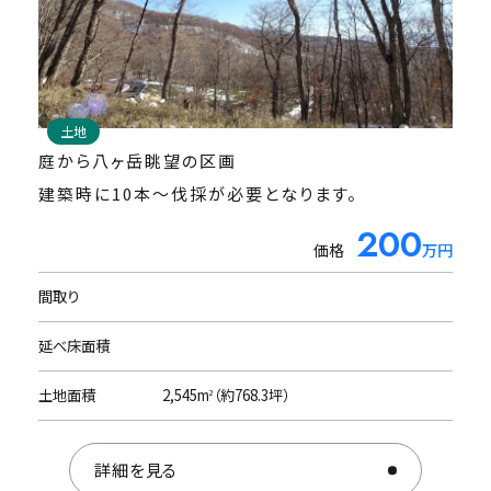
土地
土地
メイン道路に近い平坦地で、敷地中央のモミの大木
庭から八ヶ岳眺望の区画
が美しい区画です。
建築時に10本～伐採が必要となります。
150万
200
価格
価格
万円
万円
間取り
間取り
延べ床面積
延べ床面積
土地面積
土地面積
1,074m
2,545m
（約324坪）
（約768.3坪）
2
2
詳細を見る
詳細を見る