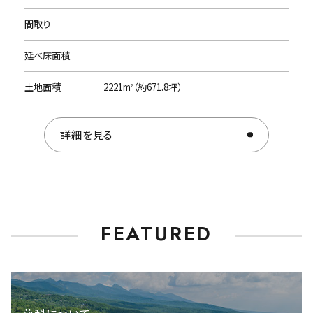
工事が必要となります。
間取り
間取り
延べ床面積
延べ床面積
土地面積
土地面積
1,309m
2221m
（約671.8坪）
（約395坪）
2
2
詳細を見る
詳細を見る
A-1
F-21
FEATURED