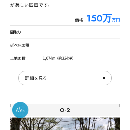
中古物件をご希望のお客様は
が美しい区画です。
仲介協力会社
150万
400
価格
価格
万円
万円
株式会社リゾートメンテナンス様ページをご覧くだ
さい。
間取り
間取り
1LDK＋ロフト
延べ床面積
延べ床面積
54m
（約16.2坪）
2
土地面積
土地面積
1012m
1,074m
（約306.6坪）
（約324坪）
2
2
詳細を見る
詳細を見る
O-2
H-9