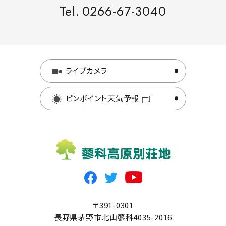
間取り
Tel.
0266-67-3040
土地面積
989m
（約299.6坪）
2
延べ床面積
土地面積
1033m
（約312.4坪）
2
詳細を見る
ライブカメラ
詳細を見る
ピンポイント天気予報
M-8
1
2
〒391-0301
長野県茅野市北山蓼科4035-2016