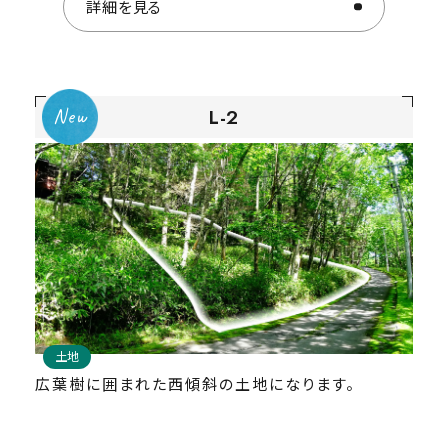
詳細を見る
詳細を見る
I-10
L-2
建物(中古物件)
土地
https://www.re-sort.jp/property/a-0386a
広葉樹に囲まれた西傾斜の土地になります。
中古物件をご希望のお客様は
仲介協力会社