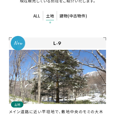
現在販売している別荘をご紹介いたします。
ALL
土地
建物(中古物件)
A-1
L-9
建物(中古物件)
土地
https://www.re-sort.jp/property/a-0522a
メイン道路に近い平坦地で、敷地中央のモミの大木