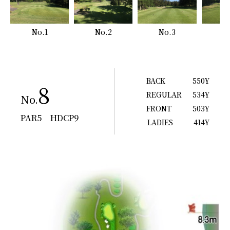
No.1
No.2
No.3
N
BACK
550Y
8
REGULAR
534Y
No.
FRONT
503Y
PAR5 HDCP9
LADIES
414Y