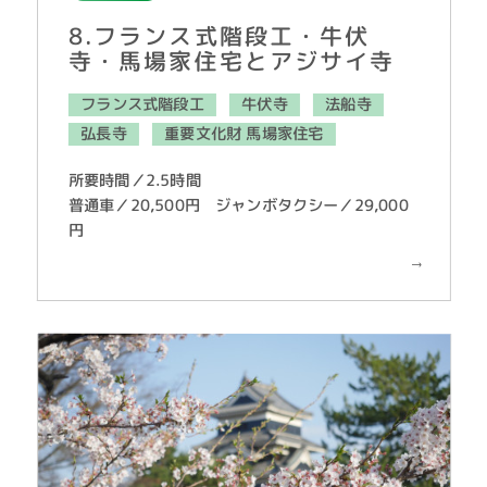
8.フランス式階段工・牛伏
寺・馬場家住宅とアジサイ寺
フランス式階段工
牛伏寺
法船寺
弘長寺
重要文化財 馬場家住宅
所要時間／2.5時間
普通車／20,500円 ジャンボタクシー／29,000
円