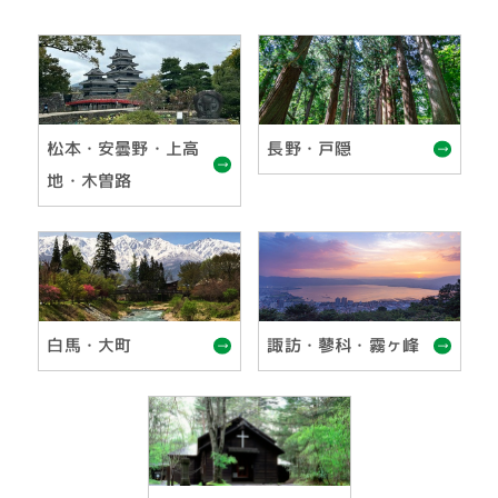
松本・安曇野・上高
長野・戸隠
地・木曽路
白馬・大町
諏訪・蓼科・霧ヶ峰