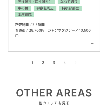
三柱神社（四柱神社）
なわて通り
中の橋
御嶽荘周辺
将棋部部室
本庄病院
所要時間／3.5時間
普通車／28,700円 ジャンボタクシー／40,600
円
1
2
3
4
OTHER AREAS
他のエリアを見る