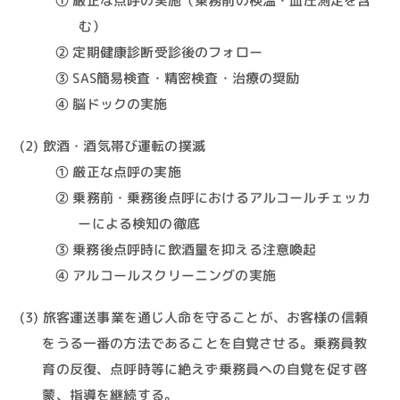
① 厳正な点呼の実施（乗務前の検温・血圧測定を含
む）
② 定期健康診断受診後のフォロー
③ SAS簡易検査・精密検査・治療の奨励
④ 脳ドックの実施
飲酒・酒気帯び運転の撲滅
① 厳正な点呼の実施
② 乗務前・乗務後点呼におけるアルコールチェッカ
ーによる検知の徹底
③ 乗務後点呼時に飲酒量を抑える注意喚起
④ アルコールスクリーニングの実施
旅客運送事業を通じ人命を守ることが、お客様の信頼
をうる一番の方法であることを自覚させる。乗務員教
育の反復、点呼時等に絶えず乗務員への自覚を促す啓
蒙、指導を継続する。