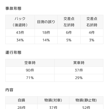
事故形態
バック
交差点
交差点
目測の
誤り
（後退時）
左折時
右折時
43件
18件
6件
4件
34%
14%
5%
3%
運行形態
空車時
実車時
90件
37件
71%
29%
内容
自損
物損(対車)
物損(静止物)
28件
37件
52件