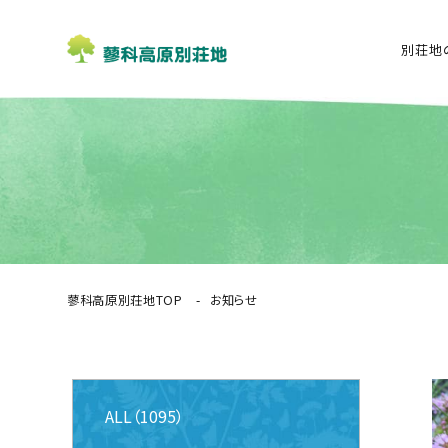
別荘地
蓼科高原別荘地TOP
お知らせ
ALL（1095）