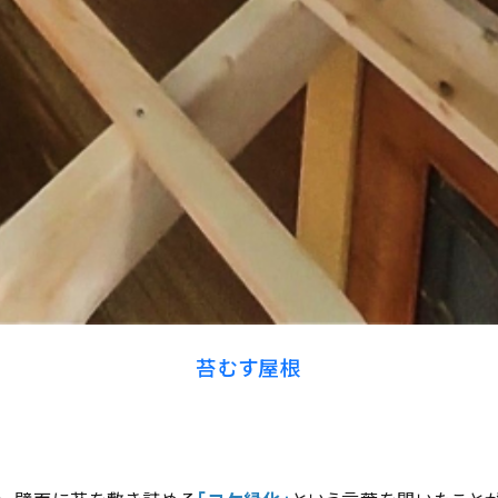
苔むす屋根