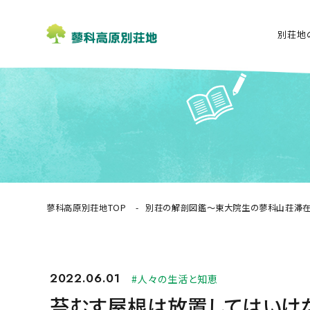
別荘地
蓼科高原別荘地TOP
別荘の解剖図鑑〜東大院生の蓼科山荘滞
2022.06.01
#人々の生活と知恵
苔むす屋根は放置してはいけ