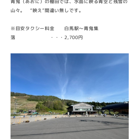
青鬼（あおに）の棚田では、水面に映る青空と残雪の
山々。 “映え”間違い無しです。
※目安タクシー料金 白馬駅～青鬼集
落 ・・・2,700円