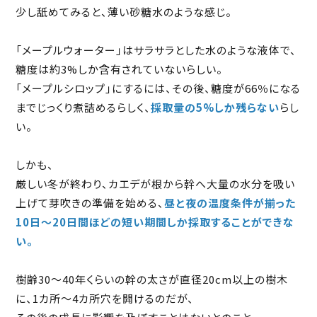
少し舐めてみると、薄い砂糖水のような感じ。
「メープルウォーター」はサラサラとした水のような液体で、
糖度は約3%しか含有されていないらしい。
「メープルシロップ」にするには、その後、糖度が66％になる
までじっくり煮詰めるらしく、
採取量の5%しか残らない
らし
い。
しかも、
厳しい冬が終わり、カエデが根から幹へ大量の水分を吸い
上げて芽吹きの準備を始める、
昼と夜の温度条件が揃った
10日〜20日間ほどの短い期間しか採取することができな
い。
樹齢30〜40年くらいの幹の太さが直径20cm以上の樹木
に、1カ所～4カ所穴を開けるのだが、