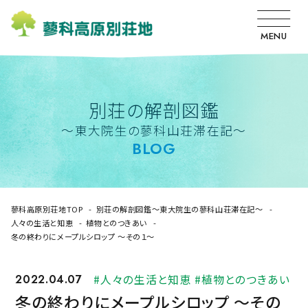
MENU
別荘の解剖図鑑
〜東大院生の蓼科山荘滞在記〜
BLOG
蓼科高原別荘地TOP
別荘の解剖図鑑〜東大院生の蓼科山荘滞在記〜
人々の生活と知恵
植物とのつきあい
冬の終わりにメープルシロップ 〜その１〜
2022.04.07
#人々の生活と知恵 #植物とのつきあい
冬の終わりにメープルシロップ 〜その