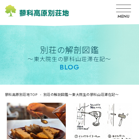
MENU
別荘の解剖図鑑
〜東大院生の蓼科山荘滞在記〜
BLOG
蓼科高原別荘地TOP
別荘の解剖図鑑〜東大院生の蓼科山荘滞在記〜