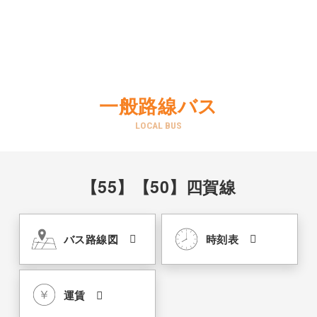
一般路線バス
LOCAL BUS
【55】【50】四賀線
バス路線図
時刻表
運賃