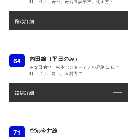
町、出川、寿台、寿台養護学校、棚峯方面
路線詳細
内田線（平日のみ）
64
主な目的地：松本バスターミナル起終点 庄内
町、出川、寿台、倉村方面
路線詳細
空港今井線
71