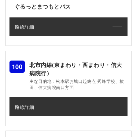
ぐるっとまつもとバス
路線詳細
北市内線(東まわり・西まわり・信大
100
病院行）
主な目的地：松本駅お城口起終点 秀峰学校、横
田、信大病院南口方面
路線詳細