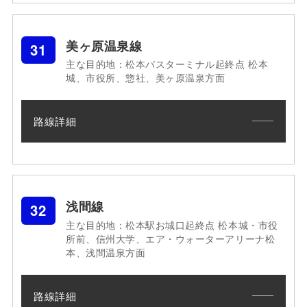
美ヶ原温泉線
31
主な目的地：松本バスターミナル起終点 松本
城、市役所、惣社、美ヶ原温泉方面
路線詳細
浅間線
32
主な目的地：松本駅お城口起終点 松本城・市役
所前、信州大学、エア・ウォーターアリーナ松
本、浅間温泉方面
路線詳細