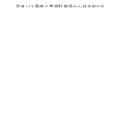
高速バス乗換え専用駐車場から徒歩約1分
松本電鉄大庭駅から徒歩約10分（道路が分かりに
くいので、事前に地図でお調べの上、おいでくだ
さい）
長野道松本
高速バス乗換え専用駐車場から長野道松本・・・
堀込交差点地下道（下り階段、上り階段）、国道
158号線北側歩道、上り階段、徒歩約10分
企業情報
採用情報
交通広告
お問合せ