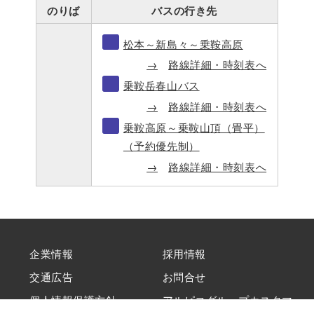
のりば
バスの行き先
松本～新島々～乗鞍高原
路線詳細・時刻表へ
乗鞍岳春山バス
路線詳細・時刻表へ
乗鞍高原～乗鞍山頂（畳平）
（予約優先制）
路線詳細・時刻表へ
企業情報
採用情報
交通広告
お問合せ
個人情報保護方針
アルピコグループカスタマ