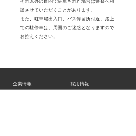
それ以外の目的で駐車された場合は警察へ相
談させていただくことがあります。
また、駐車場出入口、バス停留所付近、路上
での駐停車は、周囲のご迷惑となりますので
お控えください。
企業情報
採用情報
交通広告
お問合せ
個人情報保護方針
アルピコグループカスタマ
ーハラスメントに対する基
本方針