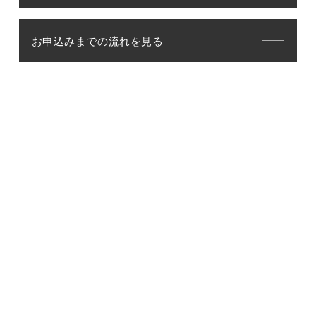
お申込みまでの流れを見る
交通広告のお問い合わせはこちら
松本本社
〒390-8518 長野県松本市井川城2-1-1
0263-26-7736
tel.
（受付時間 | 9:00～17:30 土日祝・年末年始を除く平日）
長野営業所