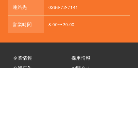
連絡先
0266-72-7141
営業時間
8:00〜20:00
企業情報
採用情報
交通広告
お問合せ
個人情報保護方針
アルピコグループカスタマ
ーハラスメントに対する基
本方針