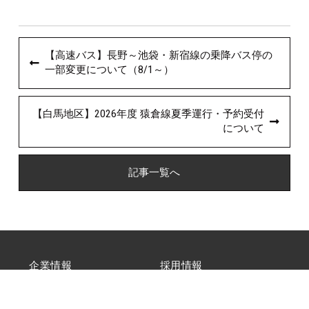
【高速バス】長野～池袋・新宿線の乗降バス停の
一部変更について（8/1～）
【白馬地区】2026年度 猿倉線夏季運行・予約受付
について
記事一覧へ
企業情報
採用情報
交通広告
お問合せ