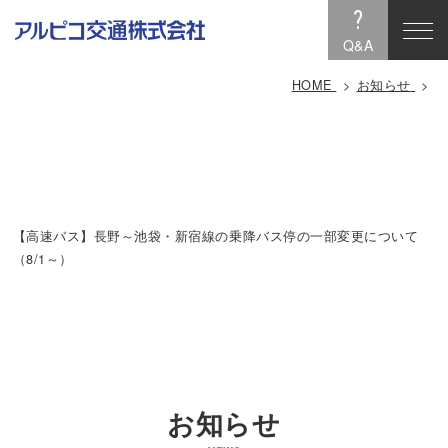
?
Q&A
HOME
お知らせ
【高速バス】長野～池袋・新宿線の乗降バス停の一部変更について
（8/1～）
お知らせ