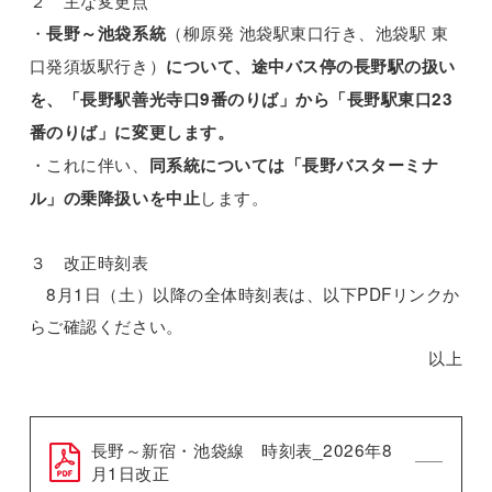
２ 主な変更点
・
（柳原発 池袋駅東口行き、池袋駅 東
長野～池袋系統
口発須坂駅行き）
について、途中バス停の長野駅の扱い
を、「長野駅善光寺口9番のりば」から「長野駅東口23
番のりば」に変更します。
・これに伴い、
同系統については「長野バスターミナ
します。
ル」の乗降扱いを中止
３ 改正時刻表
8月1日（土）以降の全体時刻表は、以下PDFリンクか
らご確認ください。
以上
長野～新宿・池袋線 時刻表_2026年8
月1日改正