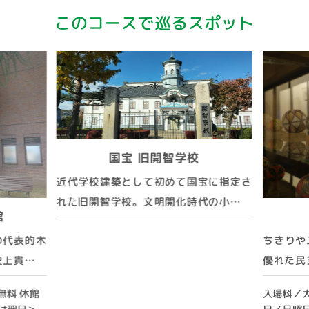
このコースで巡るスポット
国宝 旧開智学校
近代学校建築として初めて国宝に指定さ
れた旧開智学校。文明開化時代の小…
館
の代表的木
ちきりや
史上貴…
優れた民
無料 休館
入場料／大