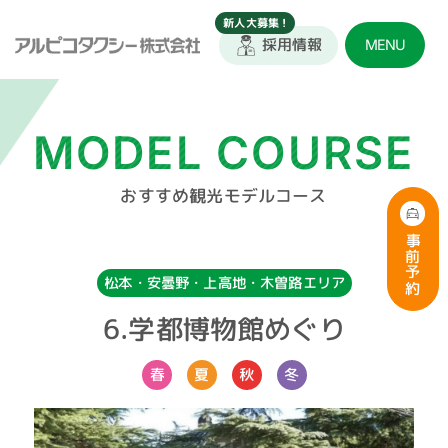
採用情報
MENU
MODEL COURSE
おすすめ観光モデルコース
事前予約
松本・安曇野・上高地・木曽路エリア
6.学都博物館めぐり
春
夏
秋
冬